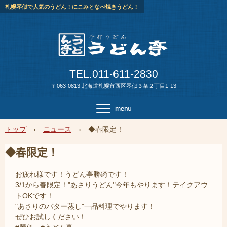
札幌琴似で人気のうどん！にこみとなべ焼きうどん！
TEL.011-611-2830
〒063-0813 北海道札幌市西区琴似３条２丁目1-13
トップ
›
ニュース
›
◆春限定！
◆春限定！
お疲れ様です！うどん亭勝碕です！
3/1から春限定！"あさりうどん"今年もやります！テイクアウ
トOKです！
"あさりのバター蒸し"一品料理でやります！
ぜひお試しください！