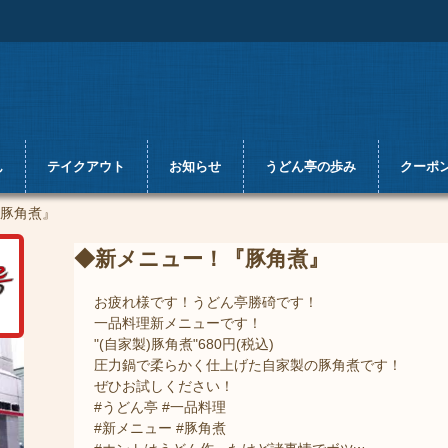
ん
テイクアウト
お知らせ
うどん亭の歩み
クーポ
豚角煮』
◆新メニュー！『豚角煮』
お疲れ様です！うどん亭勝碕です！
一品料理新メニューです！
"(自家製)豚角煮"680円(税込)
圧力鍋で柔らかく仕上げた自家製の豚角煮です！
ぜひお試しください！
#うどん亭 #一品料理
#新メニュー #豚角煮