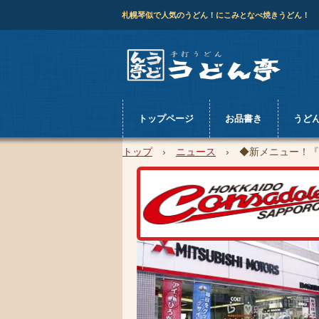
札幌琴似で人気のうどん！にこみとなべ焼きうどん！
トップページ
お品書き
うど
トップ
›
ニュース
›
◆新メニュー！『